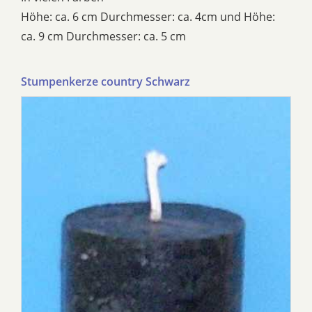
Höhe: ca. 6 cm Durchmesser: ca. 4cm und Höhe:
ca. 9 cm Durchmesser: ca. 5 cm
Stumpenkerze country Schwarz