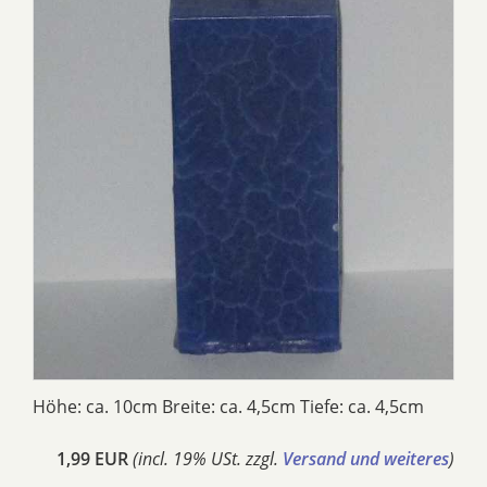
Höhe: ca. 10cm Breite: ca. 4,5cm Tiefe: ca. 4,5cm
1,99 EUR
(incl. 19% USt. zzgl.
Versand und weiteres
)