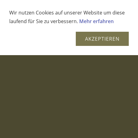
IN DEN WARENKORB
Wir nutzen Cookies auf unserer Website um diese
laufend für Sie zu verbessern.
Mehr erfahren
AUF DEN MERKZETTEL
AKZEPTIEREN
Dieses Produkt weiterempfehlen
STUMPENKERZE ECKIG GRÜN
STUMPENKERZE DURCHGEFÄRBT
MOCCA