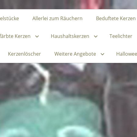
zelstücke
Allerlei zum Räuchern
Beduftete Kerzen
ärbte Kerzen
Haushaltskerzen
Teelichter
Kerzenlöscher
Weitere Angebote
Hallowe