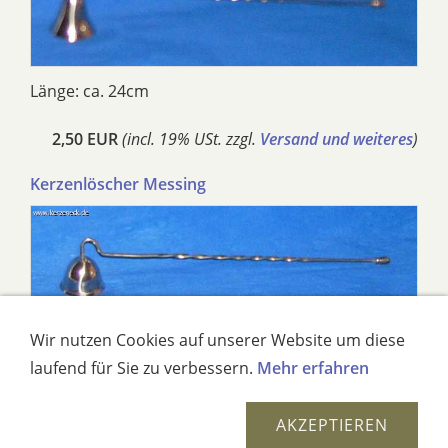
Länge: ca. 24cm
2,50 EUR
(incl. 19% USt. zzgl.
Versand und weiteres
)
Kerzenlöscher Messing
Wir nutzen Cookies auf unserer Website um diese
Länge: ca. 24cm
laufend für Sie zu verbessern.
Mehr erfahren
2,50 EUR
(incl. 19% USt. zzgl.
Versand und weiteres
)
AKZEPTIEREN
Kerzenlöscher mit Holzgriff beweglicher Kopf